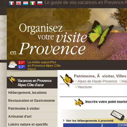
Le guide de vos vacances en Provence A
La météo aujourd'hui
en Provence Alpes Côte
d'azur
Patrimoine, Ã visiter, Vill
Vacances en Provence
Alpes de Haute-Provence
Ha
Alpes Côte d'azur
Vaucluse
Hébergement, locations
Restauration et Gastronomie
Inscrire votre point touri
Patrimoine à visiter
Artisanat d'art
Voir les hébergements à proximité
Loisirs nature et sportifs