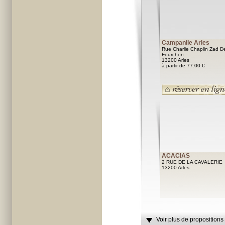
Campanile Arles
Rue Charlie Chaplin Zad D
Fourchon
13200 Arles
à partir de 77.00 €
ACACIAS
2 RUE DE LA CAVALERIE
13200 Arles
Voir plus de propositions