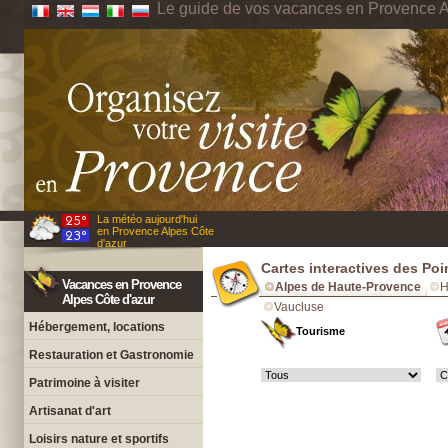
Le guide de vos vacances en Provence A
La météo aujourd'hui
en Provence Alpes Côte
d'azur
Cartes interactives des Po
Vacances en Provence
Alpes de Haute-Provence
H
Alpes Côte d'azur
Vaucluse
Hébergement, locations
Tourisme
Restauration et Gastronomie
Patrimoine à visiter
Artisanat d'art
Loisirs nature et sportifs