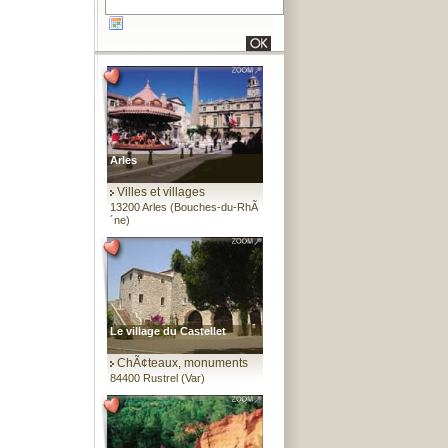
Arles
Villes et villages
13200 Arles (Bouches-du-RhÃ
´ne)
Le village du Castellet
ChÃ¢teaux, monuments
84400 Rustrel (Var)