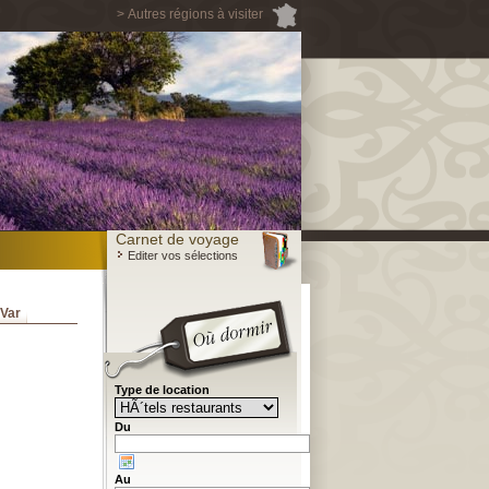
> Autres régions à visiter
Carnet de voyage
Editer vos sélections
Var
Type de location
Du
Au