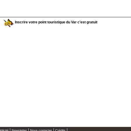
Inscrire votre point touristique du Var c'est gratuit
blicité
Newsletter
Nous contacter
Crédits