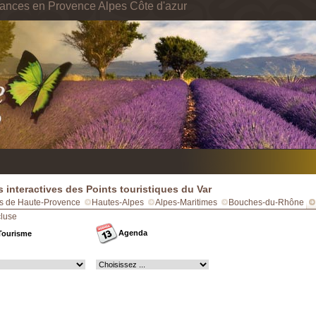
cances en Provence Alpes Côte d'azur
s interactives des Points touristiques du Var
s de Haute-Provence
Hautes-Alpes
Alpes-Maritimes
Bouches-du-Rhône
luse
Agenda
Tourisme