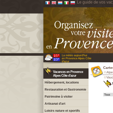
Le guide de vos va
La météo aujourd'hui
en Provence Alpes Côte
d'azur
Carte
Vacances en Provence
Alpe
Alpes Côte d'azur
Vauc
Hébergement, locations
Restauration et Gastronomie
Patrimoine à visiter
Artisanat d'art
Loisirs nature et sportifs