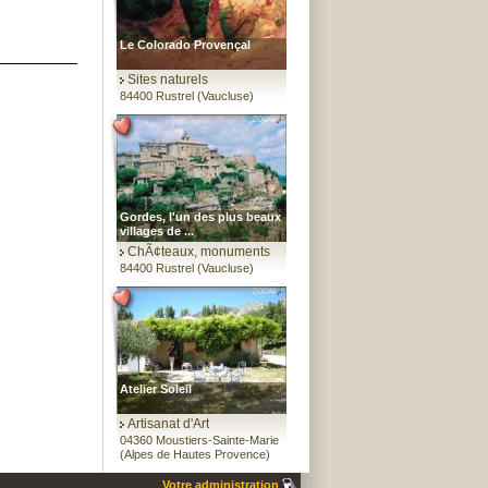
Le Colorado Provençal
Sites naturels
84400 Rustrel (Vaucluse)
Gordes, l'un des plus beaux
villages de ...
ChÃ¢teaux, monuments
84400 Rustrel (Vaucluse)
Atelier Soleil
Artisanat d'Art
04360 Moustiers-Sainte-Marie
(Alpes de Hautes Provence)
Votre administration