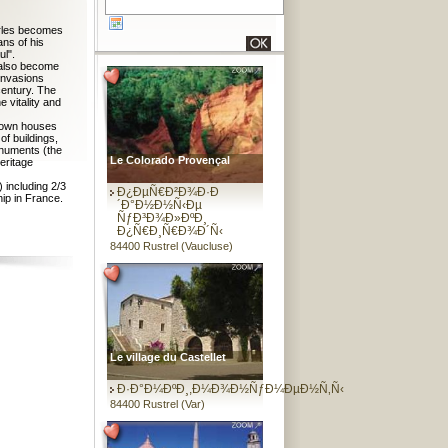
Arles becomes
ns of his
ul".
l also become
invasions
century. The
 vitality and
 town houses
of buildings,
onuments (the
Le Colorado Provençal
eritage
 including 2/3
Ð¿ÐµÑ€Ð²Ð¾Ð·Ð
ip in France.
´Ð°Ð½Ð½Ñ‹Ðµ
ÑƒÐ³Ð¾Ð»ÐºÐ¸
Ð¿Ñ€Ð¸Ñ€Ð¾Ð´Ñ‹
84400 Rustrel (Vaucluse)
Le village du Castellet
Ð·Ð°Ð¼ÐºÐ¸,Ð¼Ð¾Ð½ÑƒÐ¼ÐµÐ½Ñ‚Ñ‹
84400 Rustrel (Var)