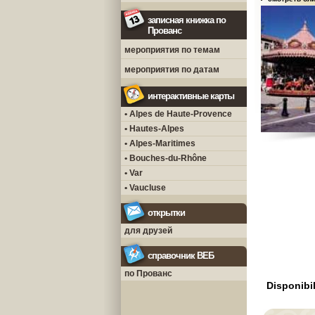
записная книжка по
Прованс
мероприятия по темам
мероприятия по датам
интерактивные карты
• Alpes de Haute-Provence
• Hautes-Alpes
• Alpes-Maritimes
• Bouches-du-Rhône
• Var
• Vaucluse
открытки
для друзей
справочник ВЕБ
по Прованс
Disponibil