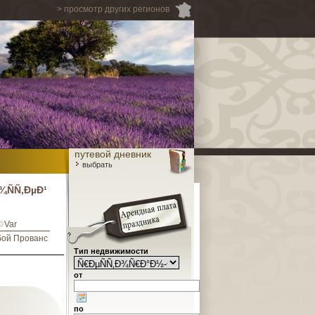
> просмотр других регионов
путевой дневник
выбрать
ÑÑ‚ÐµÐ¹
Var
ой Прованс
Тип недвижимости
от
по