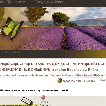
вий Прованс Альпы Лазурный берег
Лазурный на 5дней
ÑÐµÑ‰ÐµÐ½Ð¸Ðµ Ð´Ð¾ÑÑ‚Ð¾Ð¿Ñ€Ð¸Ð¼ÐµÑ‡Ð°Ñ‚ÐµÐ»ÑŒÐ½Ð¾
Ð¾Ñ€Ð¾Ð´Ð° Ð¸ Ð¿Ð¾ÑÐµÐ»ÐºÐ¸ dans les Bouches-du-Rhône
s de Haute-Provence
Hautes-Alpes
Alpes-Maritimes
Bouches-du-Rhône
люб
добавить в мой дневник
бесплатная запись ваших туристических точе�
Arles
Visite.org
изкорасположенное жилье