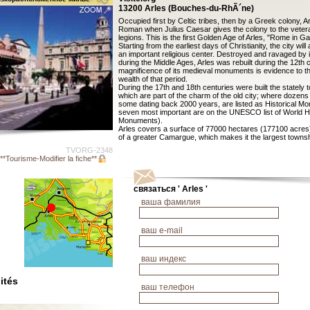
13200 Arles (Bouches-du-RhÃ´ne)
Occupied first by Celtic tribes, then by a Greek colony, 
Roman when Julius Caesar gives the colony to the vetera
legions. This is the first Golden Age of Arles, "Rome in Ga
Starting from the earliest days of Christianity, the city wil
an important religious center. Destroyed and ravaged by 
during the Middle Ages, Arles was rebuilt during the 12th 
magnificence of its medieval monuments is evidence to the
wealth of that period.
During the 17th and 18th centuries were built the stately
which are part of the charm of the old city; where dozens 
some dating back 2000 years, are listed as Historical M
seven most important are on the UNESCO list of World H
Monuments).
Arles covers a surface of 77000 hectares (177100 acres)
of a greater Camargue, which makes it the largest townsh
TVORG-2348
**Tourisme-Modifier la fiche**
связаться ' Arles '
ваша фамилия
ваш е-mail
ваш индекс
ités
ваш телефон