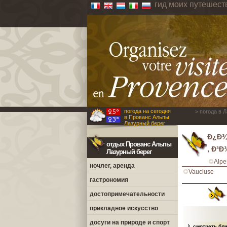
гид моих путешест
погода на сегодня
> погода в 
в Прованс Альпы
Лазурный берег
Ð¿Ð¾
отдых Прованс Альпы
, Ð³
Лазурный берег
Alpe
ночлег, аренда
Vaucluse
гастрономия
достопримечательности
прикладное искусство
досуги на природе и спорт
смотреть бл