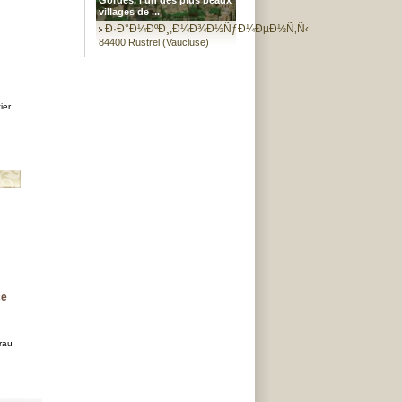
Gordes, l'un des plus beaux
villages de ...
Ð·Ð°Ð¼ÐºÐ¸,Ð¼Ð¾Ð½ÑƒÐ¼ÐµÐ½Ñ‚Ñ‹
84400 Rustrel (Vaucluse)
ier
ce
rau