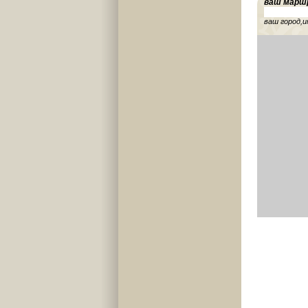
ваш марш
ваш город,и