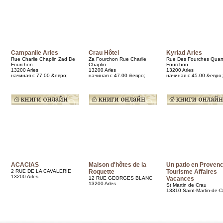
Campanile Arles
Crau Hôtel
Kyriad Arles
Rue Charlie Chaplin Zad De
Za Fourchon Rue Charlie
Rue Des Fourches Quart
Fourchon
Chaplin
Fourchon
13200 Arles
13200 Arles
13200 Arles
начиная с 77.00 &евро;
начиная с 47.00 &евро;
начиная с 45.00 &евро;
ACACIAS
Maison d'hôtes de la
Un patio en Proven
2 RUE DE LA CAVALERIE
Roquette
Tourisme Affaires
13200 Arles
12 RUE GEORGES BLANC
Vacances
13200 Arles
St Martin de Crau
13310 Saint-Martin-de-C