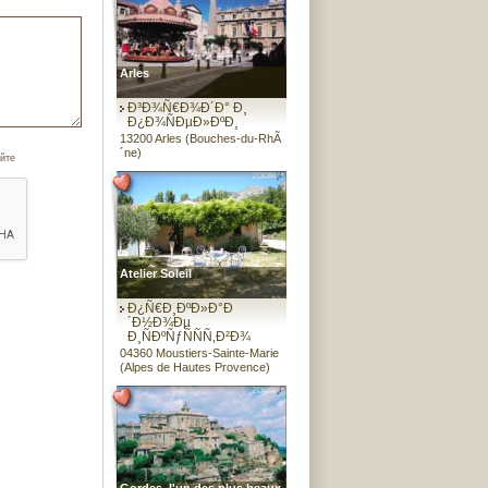
Arles
Ð³Ð¾Ñ€Ð¾Ð´Ð° Ð¸
Ð¿Ð¾ÑÐµÐ»ÐºÐ¸
13200 Arles (Bouches-du-RhÃ
´ne)
йте
Atelier Soleil
Ð¿Ñ€Ð¸ÐºÐ»Ð°Ð
´Ð½Ð¾Ðµ
Ð¸ÑÐºÑƒÑÑÑ‚Ð²Ð¾
04360 Moustiers-Sainte-Marie
(Alpes de Hautes Provence)