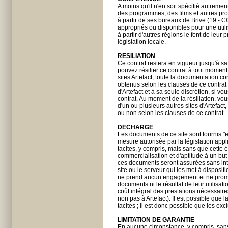
A moins qu'il n'en soit spécifié autrem
des programmes, des films et autres prod
à partir de ses bureaux de Brive (19 - C
appropriés ou disponibles pour une utili
à partir d'autres régions le font de leur 
législation locale.
RESILIATION
Ce contrat restera en vigueur jusqu'à sa 
pouvez résilier ce contrat à tout moment
sites Artefact, toute la documentation cor
obtenus selon les clauses de ce contra
d'Artefact et à sa seule discrétion, si 
contrat. Au moment de la résiliation, vo
d'un ou plusieurs autres sites d'Artefact
ou non selon les clauses de ce contrat.
DECHARGE
Les documents de ce site sont fournis "e
mesure autorisée par la législation appl
tacites, y compris, mais sans que cette é
commercialisation et d'aptitude à un but
ces documents seront assurées sans inter
site ou le serveur qui les met à disposi
ne prend aucun engagement et ne promet
documents ni le résultat de leur utilisatio
coût intégral des prestations nécessaire
non pas à Artefact). Il est possible que 
tacites ; il est donc possible que les ex
LIMITATION DE GARANTIE
En aucune circonstance, y compris, sans q