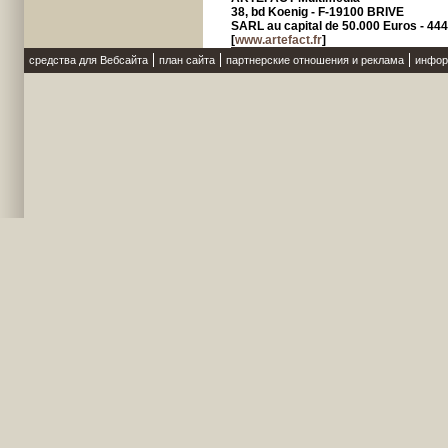
38, bd Koenig - F-19100 BRIVE
SARL au capital de 50.000 Euros - 4
[
www.artefact.fr
]
средства для Вебсайта
план сайта
партнерские отношения и реклама
инфор