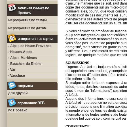
d'aucune manière que ce soit, sauf dans 
copie des documents sur un micro-ordinat
записная книжка по
commerciales, pourvu que vous conservie
Прованс
modification de ces documents ou leur ut
d'Artefact et à ses autres droits de propri
мероприятия по темам
d'utiliser ces documents sur un autre 
мероприятия по датам
Si vous décidez de procéder au télécharge
qui y sont intégrées ou qui sont créées
интерактивные карты
étant collectivement dénommés sous l'app
vous cède pas un droit de propriété sur l
• Alpes de Haute-Provence
enregistré, mais Artefact en garde la prop
y afférent. Il vous est interdit de redis
• Hautes-Alpes
logiciel, de quelque manière que ce soit
• Alpes-Maritimes
SOUMISSIONS
• Bouches-du-Rhône
L'agence Artefact est toujours très sati
• Var
qui apprécient ses produits, y compris 
d'accepter ou d'étudier des idées créat
• Vaucluse
elle-même sollicités.
Si, malgré notre demande expresse à ce 
открытки
idées, notes, dessins, concepts ou autr
sous le nom de "Informations") ces Info
для друзей
Artefact.
Aucune des Informations ne sera soumise
Artefact et notre agence ne sera en aucu
справочник ВЕБ
précision apporte une limitation aux dis
по Прованс
le monde entier de tous les droits exista
Informations de toutes sortes et de toutes
quelque but que ce soit, commercial ou 
COMPETENCE