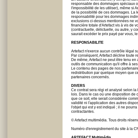
responsable des dommages spéciaux ou in
l'impossibilité de les utiliser), même si 
de la possibilité de ces dommages. La lég
responsabilité pour les dommages indirec
exclusions ci-dessus mentionnées ne vou
financière totale d'Artefact vis à vis de
(contractuelle, délictuelle, ou autre, y c
saurait excéder le prix payé par vous, le
RESPONSABILITE
Artefact n'exerce aucun contrôle légal su
Par conséquent, Artefact décline toute 
De même, Artefact ne peut être tenu e
outils de communication qu'il offre à ses
Le contenu des pages de nos partenaires 
redistribution par quelque moyen que ce s
partenaires concernés.
DIVERS
Ce contrat sera régi et analysé selon la 
lois. Dans le cas où une disposition de c
que ce soit, elle serait considérée comme
validité ni l'application des autres dispo
l'objet qui est y est indiqué ; il ne pour
contractantes.
© Artefact multimédia. Tous droits réser
Numéro d'enregistrement du site à la C
ARTEFACT Multimédia