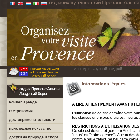
гид моих путешествий Прованс Альпы
погода на сегодня
> погода в Лазурный на 5дней
в Прованс Альпы
Лазурный берег
informations légales
отдых Прованс Альпы
Лазурный берег
ночлег, аренда
A LIRE ATTENTIVEMENT AVANT UTILI
гастрономия
L'utilisation de ce site entraîne votre a
les clauses énoncées ci-après, il serait 
достопримечательности
RESTRICTIONS A L'UTILISATION D
прикладное искусство
Ce site est détenu et géré par Artefact 
"nous" ou "notre agence"). Aucun des 
досуги на природе и спорт
contrôlé par Artefact, ne peut être copié,