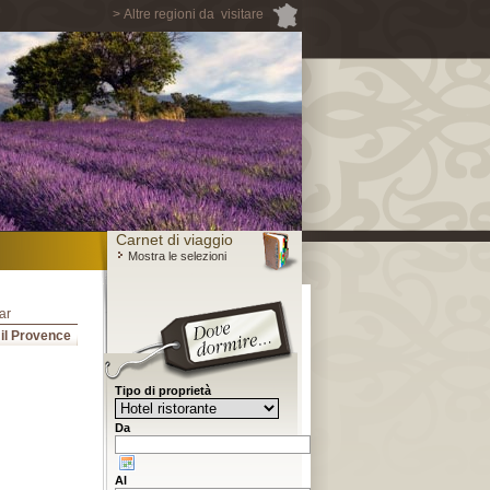
> Altre regioni da visitare
Carnet di viaggio
Mostra le selezioni
ar
 il Provence
Tipo di proprietà
Da
Al