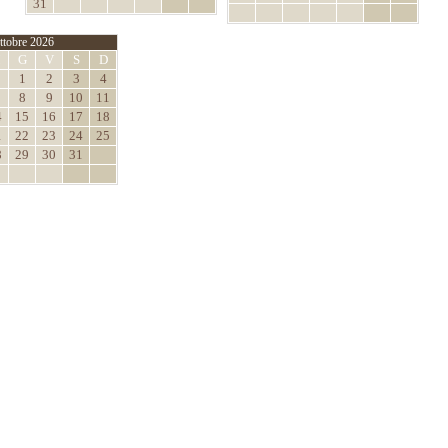
31
ttobre 2026
M
G
V
S
D
1
2
3
4
8
9
10
11
4
15
16
17
18
1
22
23
24
25
8
29
30
31