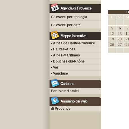
Agenda di Provence
O
Gli eventi per tipologia
L
M
Gli eventi per data
5
6
7
12
13
1
Mappe interattive
19
20
2
• Alpes de Haute-Provence
26
27
2
• Hautes-Alpes
• Alpes-Maritimes
• Bouches-du-Rhône
• Var
• Vaucluse
Cartoline
Per i vostri amici
Annuario dei web
di Provence