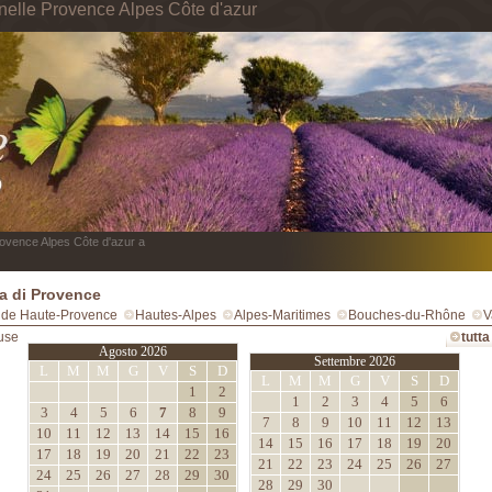
nelle Provence Alpes Côte d'azur
ovence Alpes Côte d'azur a
 di Provence
 de Haute-Provence
Hautes-Alpes
Alpes-Maritimes
Bouches-du-Rhône
V
use
tutta
Agosto 2026
Settembre 2026
L
M
M
G
V
S
D
L
M
M
G
V
S
D
1
2
1
2
3
4
5
6
3
4
5
6
7
8
9
7
8
9
10
11
12
13
10
11
12
13
14
15
16
14
15
16
17
18
19
20
17
18
19
20
21
22
23
21
22
23
24
25
26
27
24
25
26
27
28
29
30
28
29
30