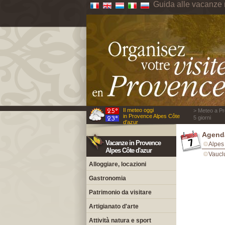
Guida alle vacanze 
Il meteo oggi
> Meteo a Pr
in Provence Alpes Côte
5 giorni
d'azur
Agenda
Vacanze in Provence
Alpes
Alpes Côte d'azur
Vaucl
Alloggiare, locazioni
Gastronomia
Patrimonio da visitare
Artigianato d'arte
Attività natura e sport