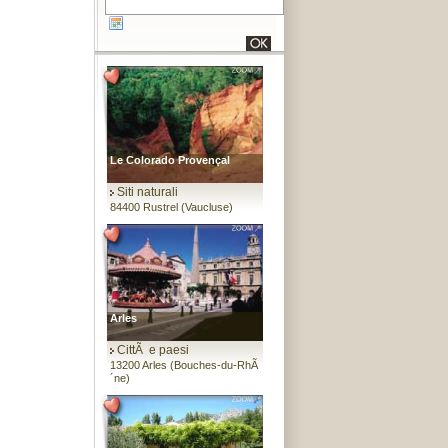
Le Colorado Provençal
Siti naturali
84400 Rustrel (Vaucluse)
Arles
CittÃ e paesi
13200 Arles (Bouches-du-RhÃ
´ne)