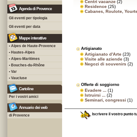
Centri vacanze
(2)
Residence
(25)
Agenda di Provence
Cabanes, Roulote, Yourt
Gli eventi per tipologia
Gli eventi per data
Mappe interattive
• Alpes de Haute-Provence
Artigianato
• Hautes-Alpes
Artigianato d'Arte
(23)
• Alpes-Maritimes
Visite alle aziende
(3)
Negozi di souvenirs
(2)
• Bouches-du-Rhône
• Var
• Vaucluse
Offerte di soggiorno
Cartoline
Evadere ...
(1)
Istruirsi ...
(2)
Per i vostri amici
Seminari, congressi
(1)
Annuario dei web
Iscrivere il vostro punto t
di Provence