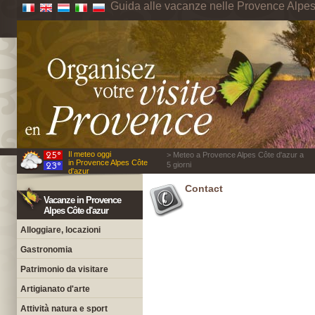
Guida alle vacanze nelle Provence Alpes
Il meteo oggi
> Meteo a Provence Alpes Côte d'azur a
in Provence Alpes Côte
5 giorni
d'azur
Contact
Vacanze in Provence
Alpes Côte d'azur
Alloggiare, locazioni
Gastronomia
Patrimonio da visitare
Artigianato d'arte
Attività natura e sport