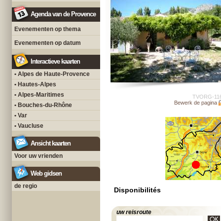
Agenda van de Provence
Evenementen op thema
Evenementen op datum
Interactieve kaarten
• Alpes de Haute-Provence
• Hautes-Alpes
• Alpes-Maritimes
TVORG-11
Bewerk de pagina
• Bouches-du-Rhône
• Var
• Vaucluse
Ansicht kaarten
Voor uw vrienden
Web gidsen
de regio
Disponibilités
uw reisroute