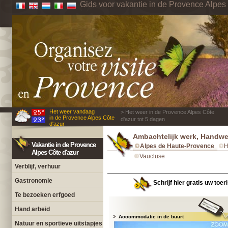
Gids voor vakantie in de Provence Alpes
Het weer vandaag
> Het weer in de Provence Alpes Côte
in de Provence Alpes Côte
d'azur tot 5 dagen
d'azur
Ambachtelijk werk, Handwe
Vakantie in de Provence
Alpes de Haute-Provence
H
Alpes Côte d'azur
Vaucluse
Verblijf, verhuur
Gastronomie
Schrijf hier gratis uw toe
Te bezoeken erfgoed
Hand arbeid
Accommodatie in de buurt
Natuur en sportieve uitstapjes