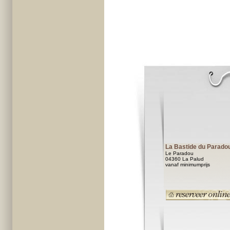
La Bastide du Parado
Le Paradou
04360 La Palud
vanaf minimumprijs