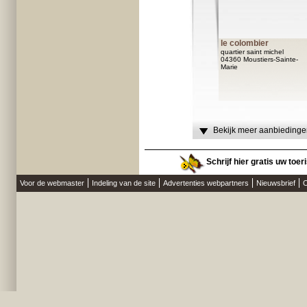
le colombier
quartier saint michel
04360 Moustiers-Sainte-
Marie
Bekijk meer aanbiedingen
Schrijf hier gratis uw toe
Voor de webmaster
Indeling van de site
Advertenties webpartners
Nieuwsbrief
O