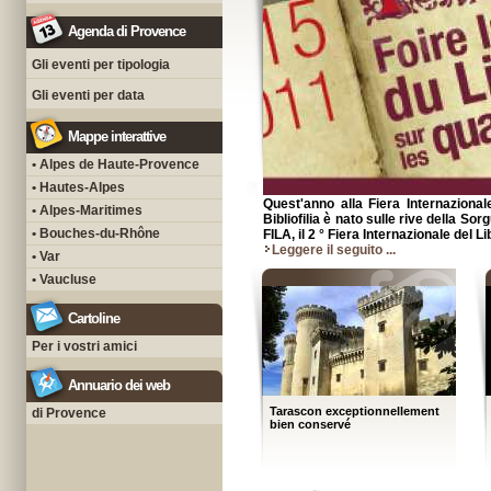
Agenda di Provence
Gli eventi per tipologia
Gli eventi per data
Mappe interattive
• Alpes de Haute-Provence
• Hautes-Alpes
Quest'anno alla Fiera Internazional
• Alpes-Maritimes
Bibliofilia è nato sulle rive della S
• Bouches-du-Rhône
FILA, il 2 ° Fiera Internazionale del L
Leggere il seguito ...
• Var
• Vaucluse
Cartoline
Per i vostri amici
Annuario dei web
Tarascon exceptionnellement
di Provence
bien conservé