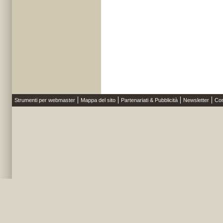
Strumenti per webmaster
Mappa del sito
Partenariati & Pubblicità
Newsletter
Con