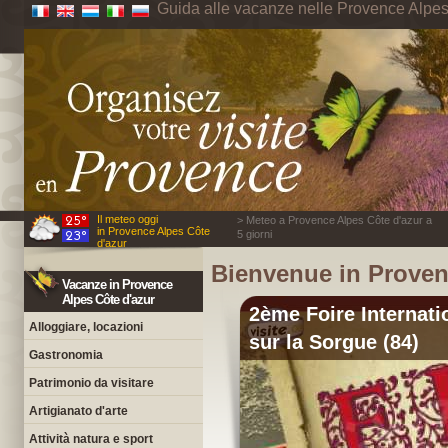
Guida alle vacanze nelle Provence Alpes
Il meteo oggi
> Meteo a Provence Alpes Côte d'azur a
in Provence Alpes Côte
5 giorni
d'azur
Bienvenue in Prove
Vacanze in Provence
Alpes Côte d'azur
2ème Foire Internatio
Alloggiare, locazioni
sur la Sorgue (84)
Gastronomia
Patrimonio da visitare
Artigianato d'arte
Attività natura e sport